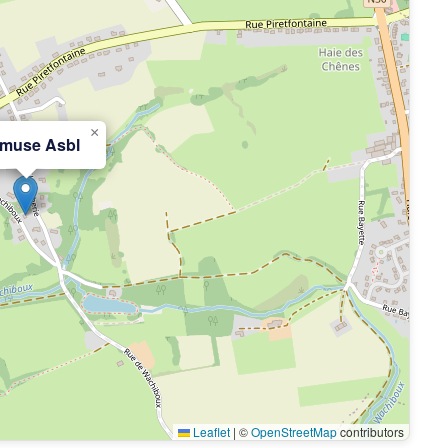
×
émuse Asbl
Leaflet
|
©
OpenStreetMap
contributors