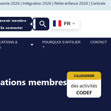
nomie 2026 |
Intégration 2026 |
Petite enfance 2026 |
Centrale
Recherche
evenir membre
FR
Lancer la recherche
Se connecter
CATIONS &
POURQUOI S’AFFILIER
CONTACT
S
?
CALENDRIER
sations membres
des activités
CODEF