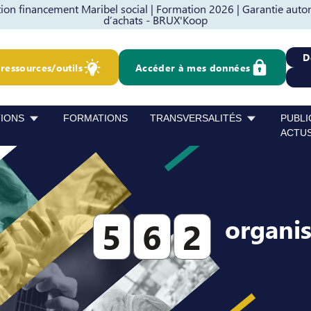
on financement Maribel social |
Formation 2026 |
Garantie auto
d’achats - BRUX'Koop
D
ressources/outils
Accéder à mes données
TIONS
FORMATIONS
TRANSVERSALITÉS
PUBLI
ACTU
organi
5
6
2