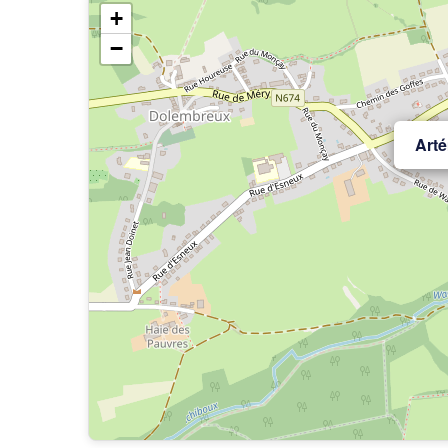
+
−
Art