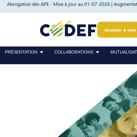
Abrogation des APE - Mise à jour au 01-07-2026 |
Augmentati
Passer au contenu
Passer au pied de page
Accéder à mes 
PRÉSENTATION
COLLABORATIONS
MUTUALISA