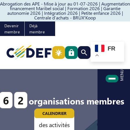
Abrogation des APE - Mise à jour au 01-07-2026 |
Augmentation
Passer au contenu
Passer au pied de page
financement Maribel social |
Formation 2026 |
Garantie
autonomie 2026 |
Intégration 2026 |
Petite enfance 2026 |
Centrale d’achats - BRUX'Koop
Devenir
Déjà
membre
membre
FR
Rechercher quelque cho
MENU
6
2
organisations membres
CALENDRIER
des activités