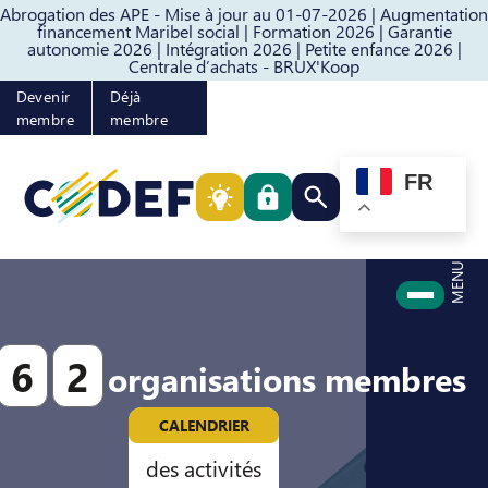
Abrogation des APE - Mise à jour au 01-07-2026 |
Augmentation
Passer au contenu
Passer au pied de page
financement Maribel social |
Formation 2026 |
Garantie
autonomie 2026 |
Intégration 2026 |
Petite enfance 2026 |
Centrale d’achats - BRUX'Koop
Devenir
Déjà
membre
membre
FR
Rechercher quelque cho
MENU
6
2
organisations membres
CALENDRIER
des activités