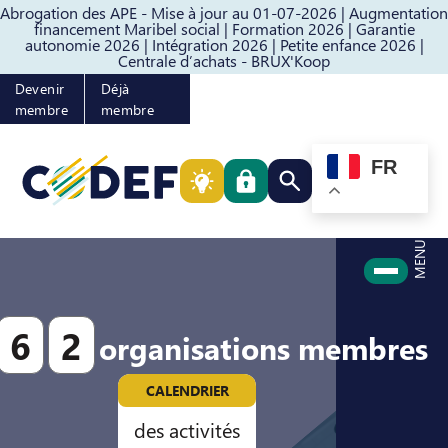
Abrogation des APE - Mise à jour au 01-07-2026 |
Augmentation
Passer au contenu
Passer au pied de page
financement Maribel social |
Formation 2026 |
Garantie
autonomie 2026 |
Intégration 2026 |
Petite enfance 2026 |
Centrale d’achats - BRUX'Koop
Devenir
Déjà
membre
membre
FR
Rechercher quelque cho
MENU
6
2
organisations membres
CALENDRIER
des activités