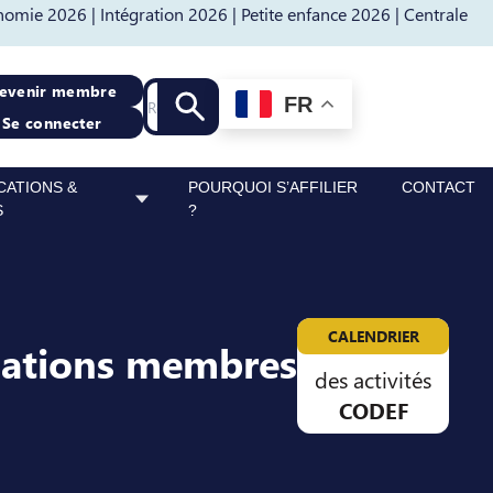
nomie 2026 |
Intégration 2026 |
Petite enfance 2026 |
Centrale
Recherche
evenir membre
FR
Lancer la recherche
Se connecter
CATIONS &
POURQUOI S’AFFILIER
CONTACT
S
?
CALENDRIER
sations membres
des activités
CODEF