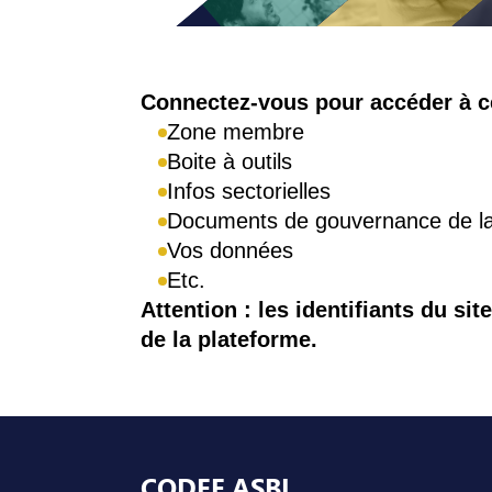
Connexion
Connectez-vous pour accéder à ce
Zone membre
Boite à outils
Infos sectorielles
Documents de gouvernance de 
Vos données
Etc.
Attention : les identifiants du sit
de la plateforme.
Pied de page
CODEF ASBL