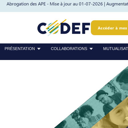
Abrogation des APE - Mise à jour au 01-07-2026 |
Augmentati
Passer au contenu
Passer au pied de page
Accéder à mes 
PRÉSENTATION
COLLABORATIONS
MUTUALISA