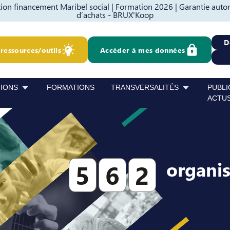
on financement Maribel social |
Formation 2026 |
Garantie auto
d’achats - BRUX'Koop
D
ressources/outils
Accéder à mes données
TIONS
FORMATIONS
TRANSVERSALITÉS
PUBLI
ACTU
organi
5
6
2