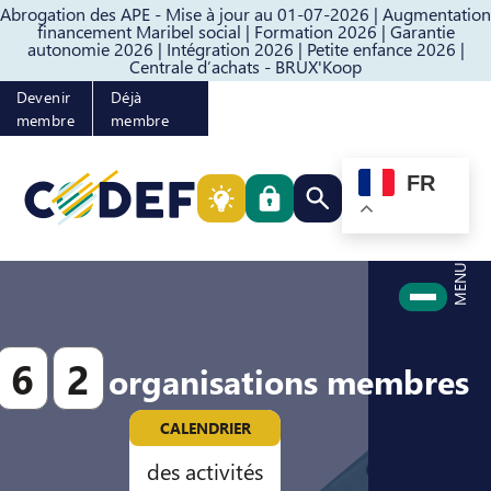
Abrogation des APE - Mise à jour au 01-07-2026 |
Augmentation
Passer au contenu
Passer au pied de page
financement Maribel social |
Formation 2026 |
Garantie
autonomie 2026 |
Intégration 2026 |
Petite enfance 2026 |
Centrale d’achats - BRUX'Koop
Devenir
Déjà
membre
membre
FR
Rechercher quelque cho
MENU
6
2
organisations membres
CALENDRIER
des activités