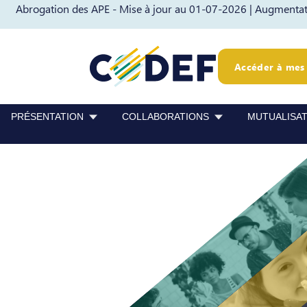
Abrogation des APE - Mise à jour au 01-07-2026 |
Augmentati
Passer au contenu
Passer au pied de page
Accéder à mes 
PRÉSENTATION
COLLABORATIONS
MUTUALISA