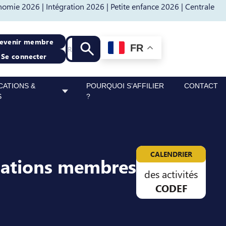
nomie 2026 |
Intégration 2026 |
Petite enfance 2026 |
Centrale
Recherche
evenir membre
FR
Lancer la recherche
Se connecter
CATIONS &
POURQUOI S’AFFILIER
CONTACT
S
?
CALENDRIER
sations membres
des activités
CODEF