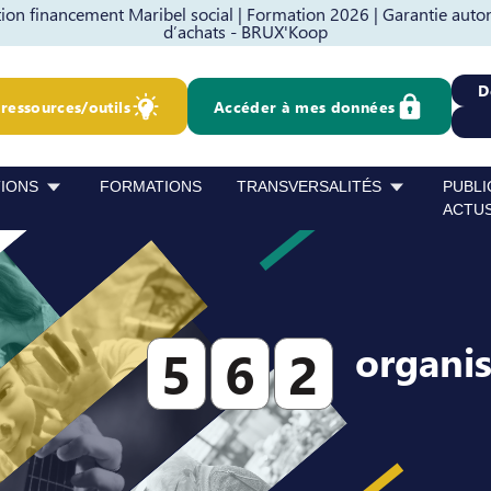
on financement Maribel social |
Formation 2026 |
Garantie auto
d’achats - BRUX'Koop
D
ressources/outils
Accéder à mes données
TIONS
FORMATIONS
TRANSVERSALITÉS
PUBLI
ACTU
organi
5
6
2