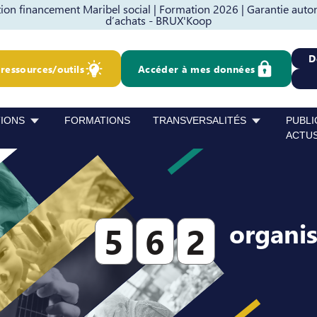
on financement Maribel social |
Formation 2026 |
Garantie auto
d’achats - BRUX'Koop
D
ressources/outils
Accéder à mes données
TIONS
FORMATIONS
TRANSVERSALITÉS
PUBLI
ACTU
organi
5
6
2