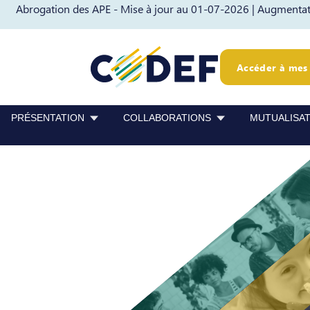
Abrogation des APE - Mise à jour au 01-07-2026 |
Augmentati
Passer au contenu
Passer au pied de page
Accéder à mes 
PRÉSENTATION
COLLABORATIONS
MUTUALISA