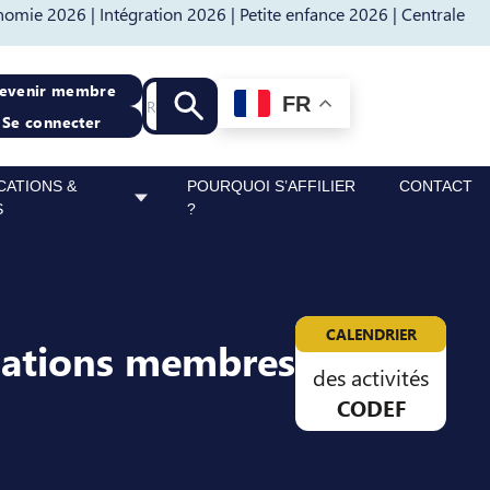
nomie 2026 |
Intégration 2026 |
Petite enfance 2026 |
Centrale
Recherche
evenir membre
FR
Lancer la recherche
Se connecter
CATIONS &
POURQUOI S’AFFILIER
CONTACT
S
?
CALENDRIER
sations membres
des activités
CODEF