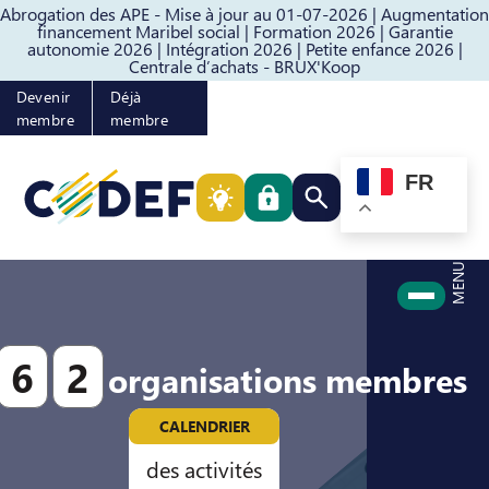
Abrogation des APE - Mise à jour au 01-07-2026 |
Augmentation
Passer au contenu
Passer au pied de page
financement Maribel social |
Formation 2026 |
Garantie
autonomie 2026 |
Intégration 2026 |
Petite enfance 2026 |
Centrale d’achats - BRUX'Koop
Devenir
Déjà
membre
membre
FR
Rechercher quelque cho
MENU
6
2
organisations membres
CALENDRIER
des activités