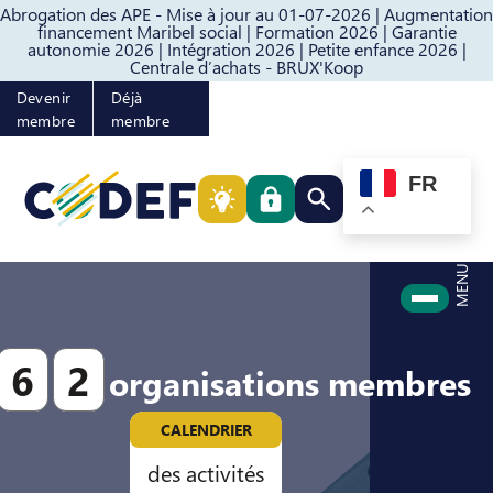
Abrogation des APE - Mise à jour au 01-07-2026 |
Augmentation
Passer au contenu
Passer au pied de page
financement Maribel social |
Formation 2026 |
Garantie
autonomie 2026 |
Intégration 2026 |
Petite enfance 2026 |
Centrale d’achats - BRUX'Koop
Devenir
Déjà
membre
membre
FR
Rechercher quelque cho
MENU
6
2
organisations membres
CALENDRIER
des activités