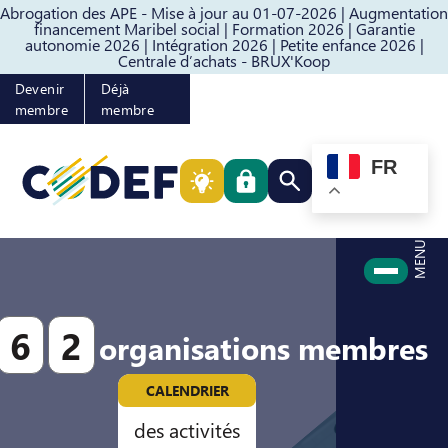
Abrogation des APE - Mise à jour au 01-07-2026 |
Augmentation
Passer au contenu
Passer au pied de page
financement Maribel social |
Formation 2026 |
Garantie
autonomie 2026 |
Intégration 2026 |
Petite enfance 2026 |
Centrale d’achats - BRUX'Koop
Devenir
Déjà
membre
membre
FR
Rechercher quelque cho
MENU
6
2
organisations membres
CALENDRIER
des activités