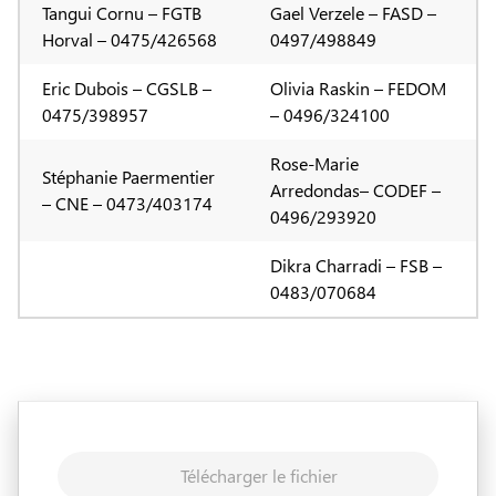
Tangui Cornu – FGTB
Gael Verzele – FASD –
Horval – 0475/426568
0497/498849
Eric Dubois – CGSLB –
Olivia Raskin – FEDOM
0475/398957
– 0496/324100
Rose-Marie
Stéphanie Paermentier
Arredondas– CODEF –
– CNE – 0473/403174
0496/293920
Dikra Charradi – FSB –
0483/070684
Télécharger le fichier