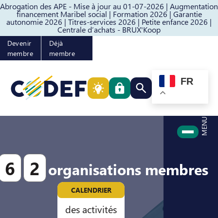
Abrogation des APE - Mise à jour au 01-07-2026 |
Augmentation
Passer au contenu
Passer au pied de page
financement Maribel social |
Formation 2026 |
Garantie
autonomie 2026 |
Titres-services 2026 |
Petite enfance 2026 |
Centrale d’achats - BRUX'Koop
Devenir
Déjà
membre
membre
FR
Rechercher quelque cho
MENU
6
2
organisations membres
CALENDRIER
des activités