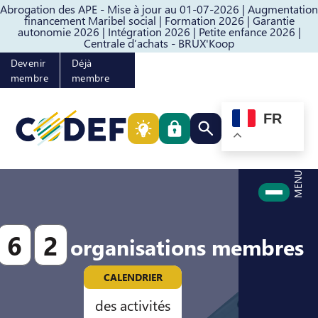
Abrogation des APE - Mise à jour au 01-07-2026 |
Augmentation
Passer au contenu
Passer au pied de page
financement Maribel social |
Formation 2026 |
Garantie
autonomie 2026 |
Intégration 2026 |
Petite enfance 2026 |
Centrale d’achats - BRUX'Koop
Devenir
Déjà
membre
membre
FR
Rechercher quelque cho
MENU
6
2
organisations membres
CALENDRIER
des activités