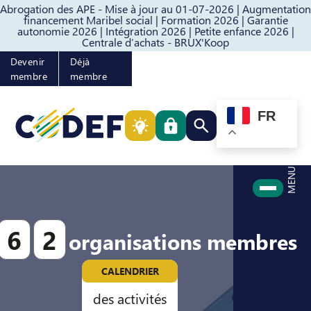
Abrogation des APE - Mise à jour au 01-07-2026 |
Augmentation
Passer au contenu
Passer au pied de page
financement Maribel social |
Formation 2026 |
Garantie
autonomie 2026 |
Intégration 2026 |
Petite enfance 2026 |
Centrale d’achats - BRUX'Koop
Devenir
Déjà
membre
membre
FR
Rechercher quelque cho
MENU
6
2
organisations membres
CALENDRIER
des activités