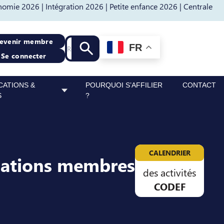
nomie 2026 |
Intégration 2026 |
Petite enfance 2026 |
Centrale
Recherche
evenir membre
FR
Lancer la recherche
Se connecter
CATIONS &
POURQUOI S’AFFILIER
CONTACT
S
?
CALENDRIER
sations membres
des activités
CODEF