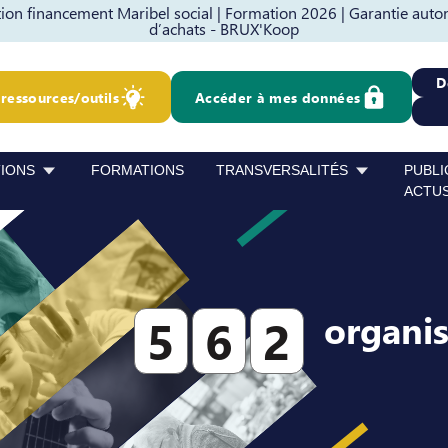
on financement Maribel social |
Formation 2026 |
Garantie auto
d’achats - BRUX'Koop
D
ressources/outils
Accéder à mes données
TIONS
FORMATIONS
TRANSVERSALITÉS
PUBLI
ACTU
organi
5
6
2