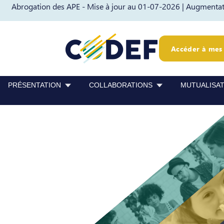
Abrogation des APE - Mise à jour au 01-07-2026 |
Augmentati
Passer au contenu
Passer au pied de page
Accéder à mes 
PRÉSENTATION
COLLABORATIONS
MUTUALISA