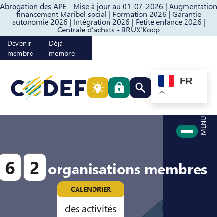
Abrogation des APE - Mise à jour au 01-07-2026 |
Augmentation
Passer au contenu
Passer au pied de page
financement Maribel social |
Formation 2026 |
Garantie
autonomie 2026 |
Intégration 2026 |
Petite enfance 2026 |
Centrale d’achats - BRUX'Koop
Devenir
Déjà
membre
membre
FR
Rechercher quelque cho
MENU
6
2
organisations membres
CALENDRIER
des activités