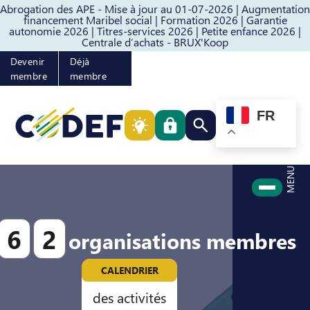
Abrogation des APE - Mise à jour au 01-07-2026 |
Augmentation
Passer au contenu
Passer au pied de page
financement Maribel social |
Formation 2026 |
Garantie
autonomie 2026 |
Titres-services 2026 |
Petite enfance 2026 |
Centrale d’achats - BRUX'Koop
Devenir
Déjà
membre
membre
FR
Rechercher quelque cho
MENU
6
2
organisations membres
CALENDRIER
des activités