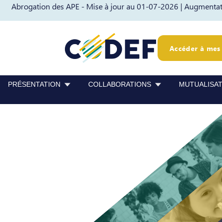
Abrogation des APE - Mise à jour au 01-07-2026 |
Augmentati
Passer au contenu
Passer au pied de page
Accéder à mes 
PRÉSENTATION
COLLABORATIONS
MUTUALISA