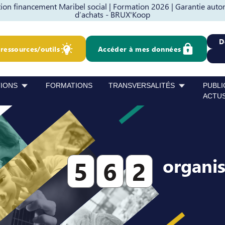
on financement Maribel social |
Formation 2026 |
Garantie auto
d’achats - BRUX'Koop
D
ressources/outils
Accéder à mes données
TIONS
FORMATIONS
TRANSVERSALITÉS
PUBLI
ACTU
organi
5
6
2