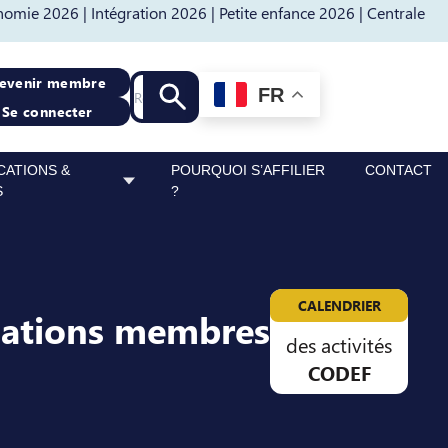
nomie 2026 |
Intégration 2026 |
Petite enfance 2026 |
Centrale
Recherche
evenir membre
FR
Lancer la recherche
Se connecter
CATIONS &
POURQUOI S’AFFILIER
CONTACT
S
?
CALENDRIER
sations membres
des activités
CODEF