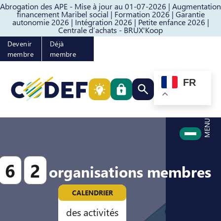
Abrogation des APE - Mise à jour au 01-07-2026 |
Augmentation
Passer au contenu
Passer au pied de page
financement Maribel social |
Formation 2026 |
Garantie
autonomie 2026 |
Intégration 2026 |
Petite enfance 2026 |
Centrale d’achats - BRUX'Koop
Devenir
Déjà
membre
membre
FR
Rechercher quelque cho
MENU
6
2
organisations membres
CALENDRIER
des activités