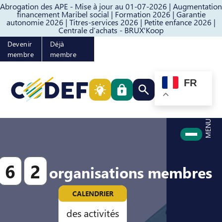
Abrogation des APE - Mise à jour au 01-07-2026 |
Augmentation
Passer au contenu
Passer au pied de page
financement Maribel social |
Formation 2026 |
Garantie
autonomie 2026 |
Titres-services 2026 |
Petite enfance 2026 |
Centrale d’achats - BRUX'Koop
Devenir
Déjà
membre
membre
FR
Rechercher quelque cho
MENU
6
2
organisations membres
CALENDRIER
des activités