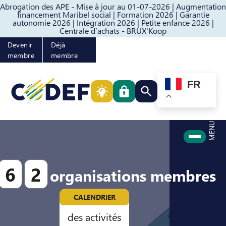
Abrogation des APE - Mise à jour au 01-07-2026 |
Augmentation
Passer au contenu
Passer au pied de page
financement Maribel social |
Formation 2026 |
Garantie
autonomie 2026 |
Intégration 2026 |
Petite enfance 2026 |
Centrale d’achats - BRUX'Koop
Devenir
Déjà
membre
membre
FR
Rechercher quelque cho
MENU
6
2
organisations membres
CALENDRIER
des activités