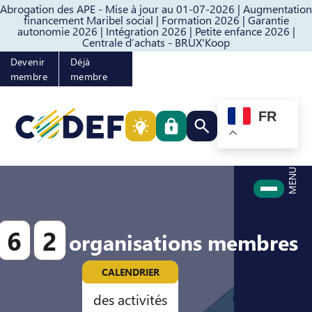
Abrogation des APE - Mise à jour au 01-07-2026 |
Augmentation
Passer au contenu
Passer au pied de page
financement Maribel social |
Formation 2026 |
Garantie
autonomie 2026 |
Intégration 2026 |
Petite enfance 2026 |
Centrale d’achats - BRUX'Koop
Devenir
Déjà
membre
membre
FR
Rechercher quelque cho
MENU
6
2
organisations membres
CALENDRIER
des activités