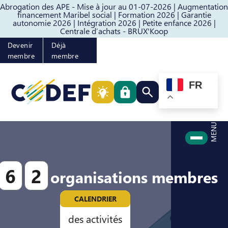
Abrogation des APE - Mise à jour au 01-07-2026 |
Augmentation
Passer au contenu
Passer au pied de page
financement Maribel social |
Formation 2026 |
Garantie
autonomie 2026 |
Intégration 2026 |
Petite enfance 2026 |
Centrale d’achats - BRUX'Koop
Devenir
Déjà
membre
membre
FR
Rechercher quelque cho
MENU
6
2
organisations membres
CALENDRIER
des activités