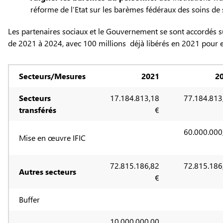
réforme de l’Etat sur les barèmes fédéraux des soins de 
Les partenaires sociaux et le Gouvernement se sont accordés su
de 2021 à 2024, avec 100 millions déjà libérés en 2021 pour 
Secteurs/Mesures
2021
2
Secteurs
17.184.813,18
77.184.813
transférés
€
60.000.000
Mise en œuvre IFIC
72.815.186,82
72.815.186
Autres secteurs
€
Buffer
10.000.000,00