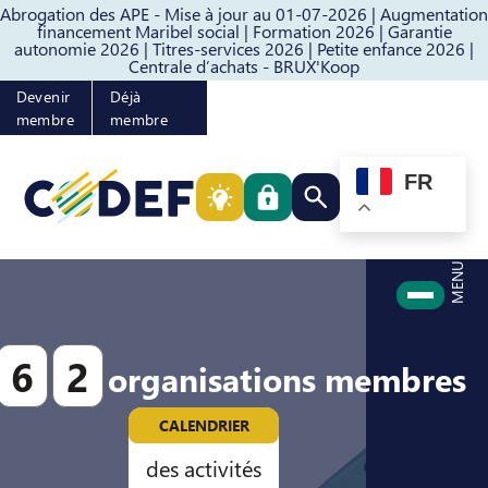
Abrogation des APE - Mise à jour au 01-07-2026 |
Augmentation
Passer au contenu
Passer au pied de page
financement Maribel social |
Formation 2026 |
Garantie
autonomie 2026 |
Titres-services 2026 |
Petite enfance 2026 |
Centrale d’achats - BRUX'Koop
Devenir
Déjà
membre
membre
FR
Rechercher quelque cho
MENU
6
2
organisations membres
CALENDRIER
des activités