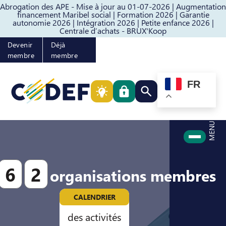
Abrogation des APE - Mise à jour au 01-07-2026 |
Augmentation
Passer au contenu
Passer au pied de page
financement Maribel social |
Formation 2026 |
Garantie
autonomie 2026 |
Intégration 2026 |
Petite enfance 2026 |
Centrale d’achats - BRUX'Koop
Devenir
Déjà
membre
membre
FR
Rechercher quelque cho
MENU
6
2
organisations membres
CALENDRIER
des activités