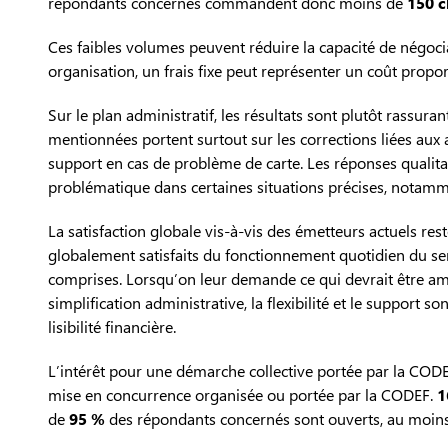
répondants concernés commandent donc moins de
150 c
Ces faibles volumes peuvent réduire la capacité de négocia
organisation, un frais fixe peut représenter un coût prop
Sur le plan administratif, les résultats sont plutôt rassura
mentionnées portent surtout sur les corrections liées aux
support en cas de problème de carte. Les réponses qualita
problématique dans certaines situations précises, notamm
La satisfaction globale vis-à-vis des émetteurs actuels re
globalement satisfaits du fonctionnement quotidien du serv
comprises. Lorsqu’on leur demande ce qui devrait être amél
simplification administrative, la flexibilité et le suppor
lisibilité financière.
L’intérêt pour une démarche collective portée par la COD
mise en concurrence organisée ou portée par la CODEF.
1
de
95 %
des répondants concernés sont ouverts, au moins 