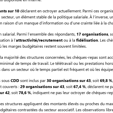
nts sur 10
déclarent en octroyer actuellement. Parmi ces organisa
secteur, un élément stable de la politique salariale. À l’inverse, 
n raison d’un manque d’information ou d’une crainte liée à la cha
en salarial. Parmi l’ensemble des répondants,
17 organisations
, s
ation à l’
attractivité/recrutement
ou à la
fidélisation
. Les ch
ù les marges budgétaires restent souvent limitées.
la majorité des structures concernées, les chèques-repas sont acc
inimal de temps de travail. Le télétravail ou les prestations hors
ts dans un secteur où le temps partiel est fréquent et où les équi
rs sous
CDD
sont inclus par
30 organisations sur 43
, soit
69,8 %
 couverts :
29 organisations sur 43
, soit
67,4 %
, déclarent ne p
ur 42
, soit
78,6 %
, indiquent ne pas leur octroyer de chèques-rep
taines structures appliquent des montants élevés ou proches du ma
budgétaires contrastées du secteur associatif. Les observations libr