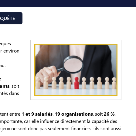
NQUÊTE
èques-
r environ
e
au.
e
ants
, soit
ntés dans
tent entre
1 et 9 salariés
.
19 organisations
, soit
26 %
,
importante, car elle influence directement la capacité des
jeux ne sont donc pas seulement financiers : ils sont aussi