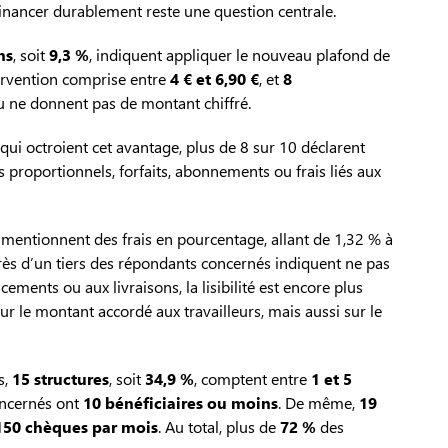
financer durablement reste une question centrale.
ns
, soit
9,3 %
, indiquent appliquer le nouveau plafond de
tervention comprise entre
4 € et 6,90 €
, et
8
ou ne donnent pas de montant chiffré.
qui octroient cet avantage, plus de 8 sur 10 déclarent
s proportionnels, forfaits, abonnements ou frais liés aux
ns mentionnent des frais en pourcentage, allant de 1,32 % à
près d’un tiers des répondants concernés indiquent ne pas
ements ou aux livraisons, la lisibilité est encore plus
r le montant accordé aux travailleurs, mais aussi sur le
s,
15 structures
, soit
34,9 %
, comptent entre
1 et 5
ncernés ont
10 bénéficiaires ou moins
. De même,
19
 150 chèques par mois
. Au total, plus de
72 %
des