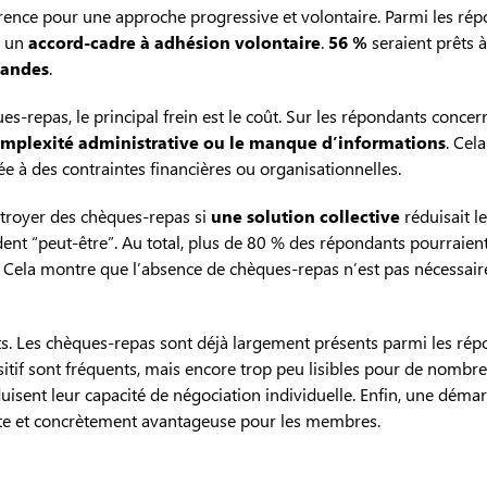
nce pour une approche progressive et volontaire. Parmi les rép
e un
accord-cadre à adhésion volontaire
.
56 %
seraient prêts 
andes
.
es-repas, le principal frein est le coût. Sur les répondants concer
mplexité administrative ou le manque d’informations
. Cel
iée à des contraintes financières ou organisationnelles.
ctroyer des chèques-repas si
une solution collective
réduisait le
nt “peut-être”. Au total, plus de 80 % des répondants pourraient
. Cela montre que l’absence de chèques-repas n’est pas nécessai
s. Les chèques-repas sont déjà largement présents parmi les rép
spositif sont fréquents, mais encore trop peu lisibles pour de nomb
uisent leur capacité de négociation individuelle. Enfin, une démar
ente et concrètement avantageuse pour les membres.