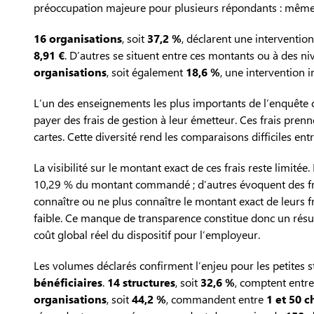
préoccupation majeure pour plusieurs répondants : même lo
16 organisations
, soit
37,2 %
, déclarent une interventio
8,91 €
. D’autres se situent entre ces montants ou à des ni
organisations
, soit également
18,6 %
, une intervention 
L’un des enseignements les plus importants de l’enquête co
payer des frais de gestion à leur émetteur. Ces frais pren
cartes. Cette diversité rend les comparaisons difficiles entr
La visibilité sur le montant exact de ces frais reste limit
10,29 % du montant commandé ; d’autres évoquent des frais
connaître ou ne plus connaître le montant exact de leurs fr
faible. Ce manque de transparence constitue donc un résult
coût global réel du dispositif pour l’employeur.
Les volumes déclarés confirment l’enjeu pour les petites s
bénéficiaires
.
14 structures
, soit
32,6 %
, comptent entr
organisations
, soit
44,2 %
, commandent entre
1 et 50 