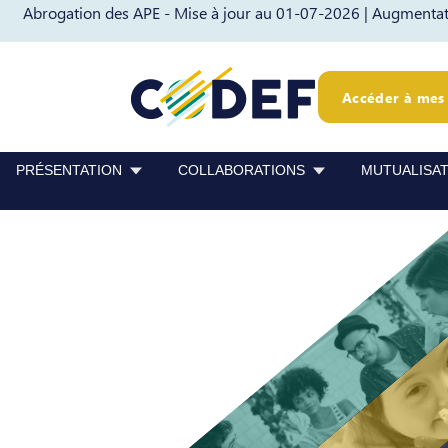
Abrogation des APE - Mise à jour au 01-07-2026 |
Augmentati
Passer au contenu
Passer au pied de page
Accéder à mes 
PRÉSENTATION
COLLABORATIONS
MUTUALISA