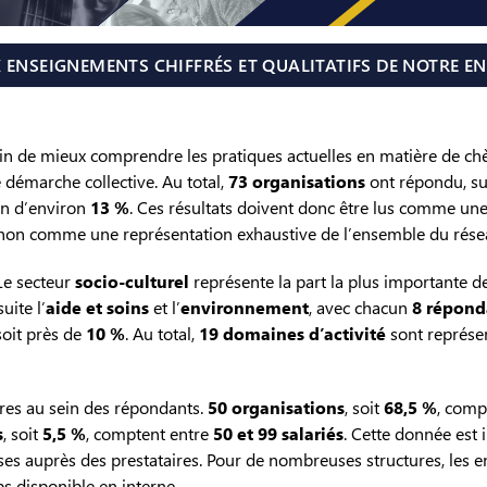
UX ENSEIGNEMENTS CHIFFRÉS ET QUALITATIFS DE NOTRE E
 de mieux comprendre les pratiques actuelles en matière de ch
e démarche collective. Au total,
73 organisations
ont répondu, su
ion d’environ
13 %
. Ces résultats doivent donc être lus comme un
t non comme une représentation exhaustive de l’ensemble du rése
 Le secteur
socio-culturel
représente la part la plus importante d
uite l’
aide et soins
et l’
environnement
, avec chacun
8 répond
 soit près de
10 %
. Au total,
19 domaines d’activité
sont représe
ures au sein des répondants.
50 organisations
, soit
68,5 %
, comp
s
, soit
5,5 %
, comptent entre
50 et 99 salariés
. Cette donnée est 
s auprès des prestataires. Pour de nombreuses structures, les en
s disponible en interne.