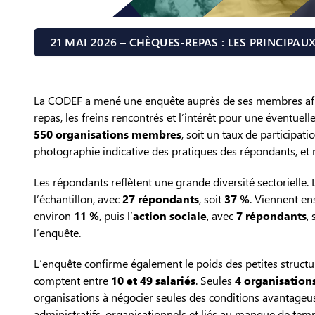
21 MAI 2026 – CHÈQUES-REPAS : LES PRINCIPA
La CODEF a mené une enquête auprès de ses membres afin
repas, les freins rencontrés et l’intérêt pour une éventuell
550 organisations membres
, soit un taux de participat
photographie indicative des pratiques des répondants, e
Les répondants reflètent une grande diversité sectorielle.
l’échantillon, avec
27 répondants
, soit
37 %
. Viennent ens
environ
11 %
, puis l’
action sociale
, avec
7 répondants
,
l’enquête.
L’enquête confirme également le poids des petites struct
comptent entre
10 et 49 salariés
. Seules
4 organisation
organisations à négocier seules des conditions avantageuse
administratifs, organisationnels et liés au manque de temp