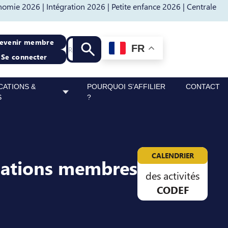
nomie 2026 |
Intégration 2026 |
Petite enfance 2026 |
Centrale
Recherche
evenir membre
FR
Lancer la recherche
Se connecter
CATIONS &
POURQUOI S’AFFILIER
CONTACT
S
?
CALENDRIER
sations membres
des activités
CODEF