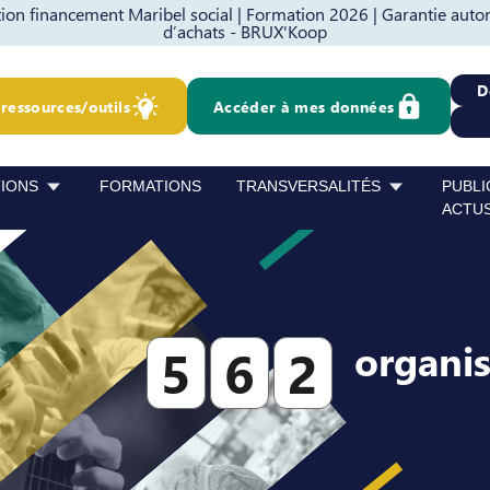
on financement Maribel social |
Formation 2026 |
Garantie auto
d’achats - BRUX'Koop
D
ressources/outils
Accéder à mes données
TIONS
FORMATIONS
TRANSVERSALITÉS
PUBLI
ACTU
organi
5
6
2