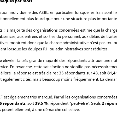
hèques par mois
.
tion individuelle des ASBL, en particulier lorsque les frais sont 
ortionnellement plus lourd que pour une structure plus importante
nts : la majorité des organisations concernées estime que la charge a
 absences, aux entrées et sorties du personnel, aux délais de tr
tives montrent donc que la charge administrative n’est pas toujou
ent lorsque les équipes RH ou administratives sont réduites.
ste élevée : la très grande majorité des répondants attribue une 
ice. En revanche, cette satisfaction ne signifie pas nécessaireme
ioré, la réponse est très claire : 35 répondants sur 43, soit
81,4
t sont également cités, mais beaucoup moins fréquemment. La demand
EF est également très marqué. Parmi les organisations concernée
6 répondants
, soit
39,5 %
, répondent “peut-être”. Seuls
2 répo
potentiellement, à une démarche collective.