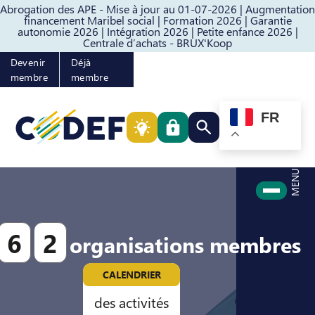
Abrogation des APE - Mise à jour au 01-07-2026 |
Augmentation
Passer au contenu
Passer au pied de page
financement Maribel social |
Formation 2026 |
Garantie
autonomie 2026 |
Intégration 2026 |
Petite enfance 2026 |
Centrale d’achats - BRUX'Koop
Devenir
Déjà
membre
membre
FR
Rechercher quelque cho
MENU
6
2
organisations membres
CALENDRIER
des activités