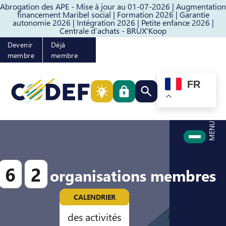
Abrogation des APE - Mise à jour au 01-07-2026 |
Augmentation
Passer au contenu
Passer au pied de page
financement Maribel social |
Formation 2026 |
Garantie
autonomie 2026 |
Intégration 2026 |
Petite enfance 2026 |
Centrale d’achats - BRUX'Koop
Devenir
Déjà
membre
membre
FR
Rechercher quelque cho
MENU
6
2
organisations membres
CALENDRIER
des activités