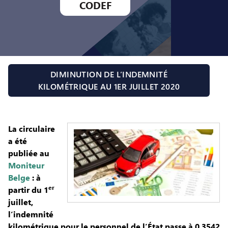
CODEF
DIMINUTION DE L’INDEMNITÉ
KILOMÉTRIQUE AU 1ER JUILLET 2020
La circulaire
a été
publiée au
Moniteur
Belge
: à
er
partir du 1
juillet,
l’indemnité
kilométrique pour le personnel de l’État passe à 0,3542