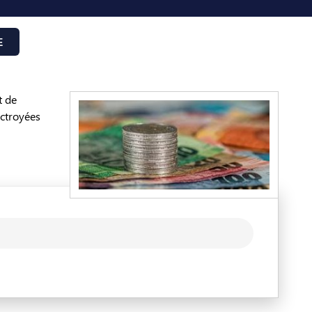
E
t de
octroyées