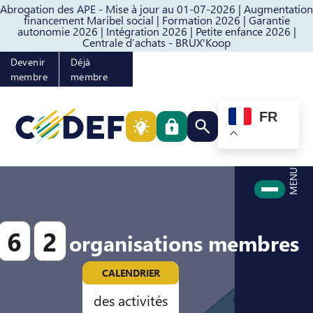
Abrogation des APE - Mise à jour au 01-07-2026 |
Augmentation
Passer au contenu
Passer au pied de page
financement Maribel social |
Formation 2026 |
Garantie
autonomie 2026 |
Intégration 2026 |
Petite enfance 2026 |
Centrale d’achats - BRUX'Koop
Devenir
Déjà
membre
membre
FR
Rechercher quelque cho
MENU
6
2
organisations membres
CALENDRIER
des activités