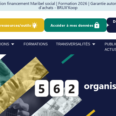
on financement Maribel social |
Formation 2026 |
Garantie auto
d’achats - BRUX'Koop
D
ressources/outils
Accéder à mes données
TIONS
FORMATIONS
TRANSVERSALITÉS
PUBLI
ACTU
organi
5
6
2