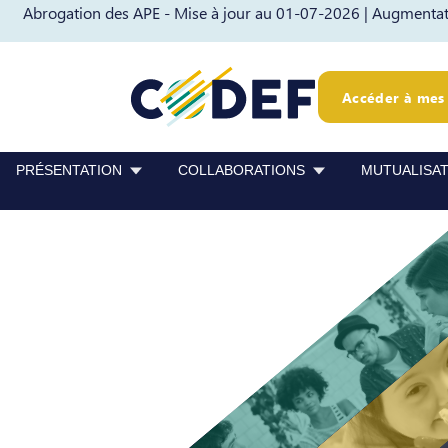
Abrogation des APE - Mise à jour au 01-07-2026 |
Augmentati
Passer au contenu
Passer au pied de page
Accéder à mes 
PRÉSENTATION
COLLABORATIONS
MUTUALISA