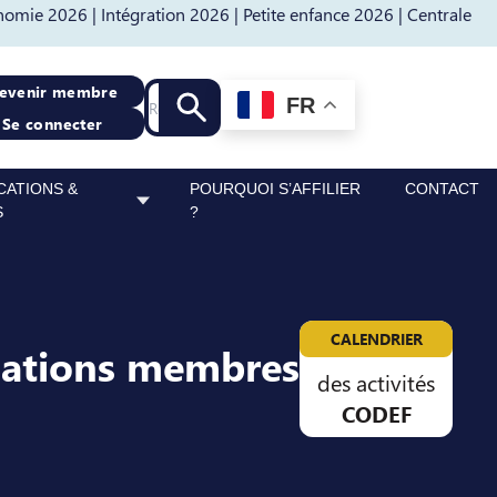
nomie 2026 |
Intégration 2026 |
Petite enfance 2026 |
Centrale
Recherche
evenir membre
FR
Lancer la recherche
Se connecter
CATIONS &
POURQUOI S’AFFILIER
CONTACT
S
?
CALENDRIER
sations membres
des activités
CODEF