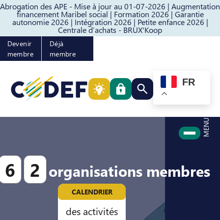
Abrogation des APE - Mise à jour au 01-07-2026 |
Augmentation
Passer au contenu
Passer au pied de page
financement Maribel social |
Formation 2026 |
Garantie
autonomie 2026 |
Intégration 2026 |
Petite enfance 2026 |
Centrale d’achats - BRUX'Koop
Devenir
Déjà
membre
membre
FR
Rechercher quelque cho
MENU
6
2
organisations membres
CALENDRIER
des activités