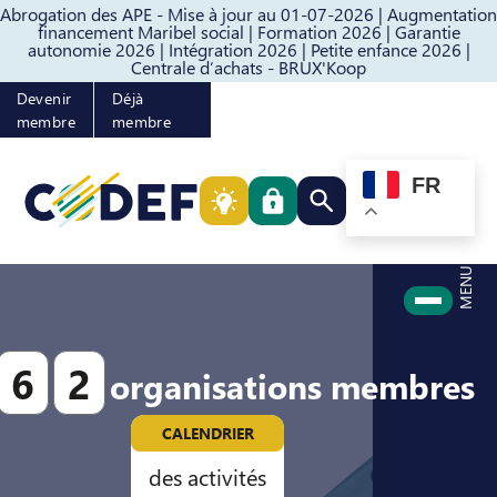
Abrogation des APE - Mise à jour au 01-07-2026 |
Augmentation
Passer au contenu
Passer au pied de page
financement Maribel social |
Formation 2026 |
Garantie
autonomie 2026 |
Intégration 2026 |
Petite enfance 2026 |
Centrale d’achats - BRUX'Koop
Devenir
Déjà
membre
membre
FR
Rechercher quelque cho
MENU
6
2
organisations membres
CALENDRIER
des activités