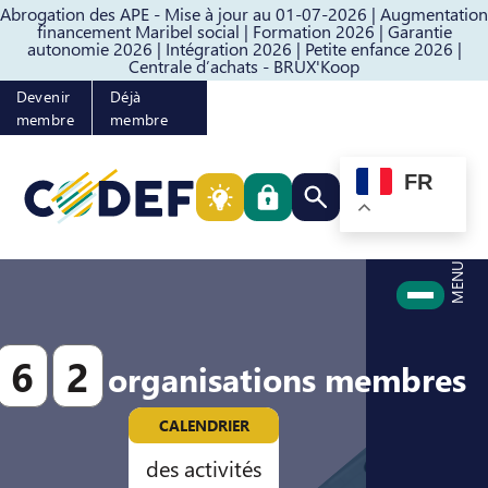
Abrogation des APE - Mise à jour au 01-07-2026 |
Augmentation
Passer au contenu
Passer au pied de page
financement Maribel social |
Formation 2026 |
Garantie
autonomie 2026 |
Intégration 2026 |
Petite enfance 2026 |
Centrale d’achats - BRUX'Koop
Devenir
Déjà
membre
membre
FR
Rechercher quelque cho
MENU
6
2
organisations membres
CALENDRIER
des activités