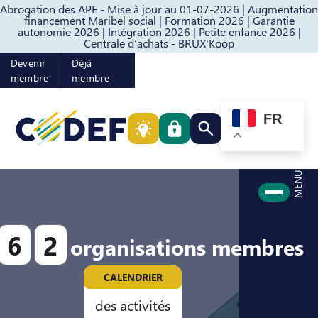
Abrogation des APE - Mise à jour au 01-07-2026 |
Augmentation
Passer au contenu
Passer au pied de page
financement Maribel social |
Formation 2026 |
Garantie
autonomie 2026 |
Intégration 2026 |
Petite enfance 2026 |
Centrale d’achats - BRUX'Koop
Devenir
Déjà
membre
membre
FR
Rechercher quelque cho
MENU
6
2
organisations membres
CALENDRIER
des activités