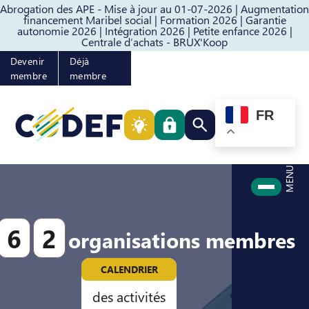
Abrogation des APE - Mise à jour au 01-07-2026 |
Augmentation
Passer au contenu
Passer au pied de page
financement Maribel social |
Formation 2026 |
Garantie
autonomie 2026 |
Intégration 2026 |
Petite enfance 2026 |
Centrale d’achats - BRUX'Koop
Devenir
Déjà
membre
membre
FR
Rechercher quelque cho
MENU
6
2
organisations membres
CALENDRIER
des activités