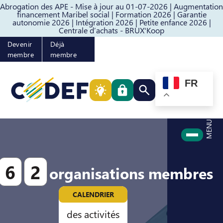
Abrogation des APE - Mise à jour au 01-07-2026 |
Augmentation
Passer au contenu
Passer au pied de page
financement Maribel social |
Formation 2026 |
Garantie
autonomie 2026 |
Intégration 2026 |
Petite enfance 2026 |
Centrale d’achats - BRUX'Koop
Devenir
Déjà
membre
membre
FR
Rechercher quelque cho
MENU
6
2
organisations membres
CALENDRIER
des activités