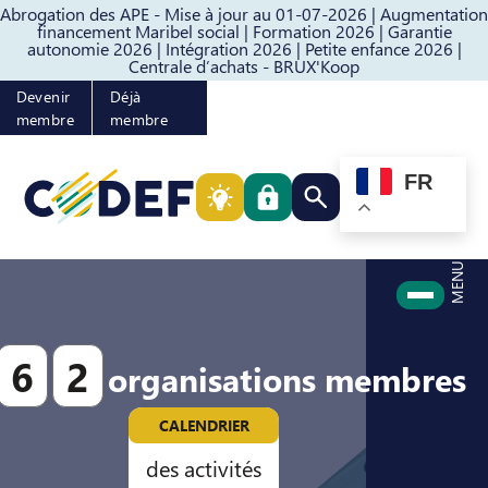
Abrogation des APE - Mise à jour au 01-07-2026 |
Augmentation
Passer au contenu
Passer au pied de page
financement Maribel social |
Formation 2026 |
Garantie
autonomie 2026 |
Intégration 2026 |
Petite enfance 2026 |
Centrale d’achats - BRUX'Koop
Devenir
Déjà
membre
membre
FR
Rechercher quelque cho
MENU
6
2
organisations membres
CALENDRIER
des activités