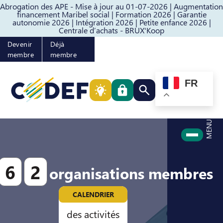
Abrogation des APE - Mise à jour au 01-07-2026 |
Augmentation
Passer au contenu
Passer au pied de page
financement Maribel social |
Formation 2026 |
Garantie
autonomie 2026 |
Intégration 2026 |
Petite enfance 2026 |
Centrale d’achats - BRUX'Koop
Devenir
Déjà
membre
membre
FR
Rechercher quelque cho
MENU
6
2
organisations membres
CALENDRIER
des activités