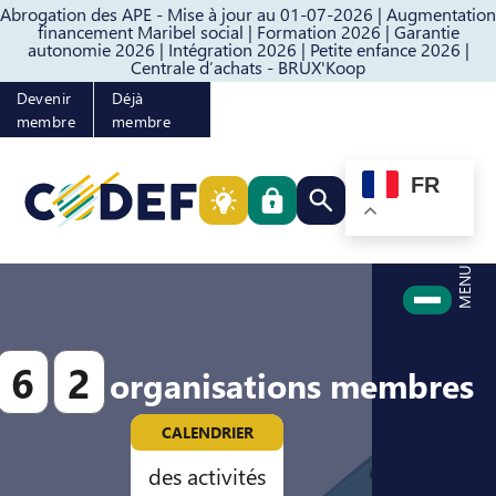
Abrogation des APE - Mise à jour au 01-07-2026 |
Augmentation
Passer au contenu
Passer au pied de page
financement Maribel social |
Formation 2026 |
Garantie
autonomie 2026 |
Intégration 2026 |
Petite enfance 2026 |
Centrale d’achats - BRUX'Koop
Devenir
Déjà
membre
membre
FR
Rechercher quelque cho
MENU
6
2
organisations membres
CALENDRIER
des activités