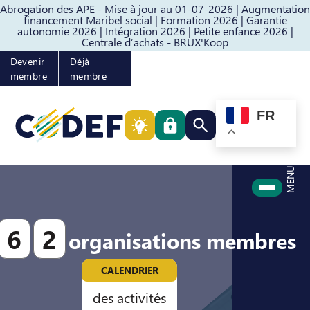
Abrogation des APE - Mise à jour au 01-07-2026 |
Augmentation
Passer au contenu
Passer au pied de page
financement Maribel social |
Formation 2026 |
Garantie
autonomie 2026 |
Intégration 2026 |
Petite enfance 2026 |
Centrale d’achats - BRUX'Koop
Devenir
Déjà
membre
membre
FR
Rechercher quelque cho
MENU
6
2
organisations membres
CALENDRIER
des activités