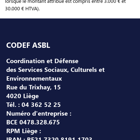
lorsque le montant attribué est compris entre 3.000 € et
30.000 € HTVA).
Pied de page
CODEF ASBL
Coordination et Défense
des Services Sociaux, Culturels et
Environnementaux
Rue du Trixhay, 15
4020 Liège
Tél. : 04 362 52 25
Numéro d'entreprise :
BCE 0478.328.675
RPM Liège :
IBAN : BE21 7320 8191 1703