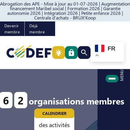
Abrogation des APE - Mise à jour au 01-07-2026 |
Augmentation
Passer au contenu
Passer au pied de page
financement Maribel social |
Formation 2026 |
Garantie
autonomie 2026 |
Intégration 2026 |
Petite enfance 2026 |
Centrale d’achats - BRUX'Koop
Devenir
Déjà
membre
membre
FR
Rechercher quelque cho
MENU
6
2
organisations membres
CALENDRIER
des activités