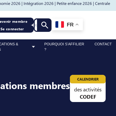
nomie 2026 |
Intégration 2026 |
Petite enfance 2026 |
Centrale
Recherche
evenir membre
FR
Lancer la recherche
Se connecter
CATIONS &
POURQUOI S’AFFILIER
CONTACT
S
?
CALENDRIER
sations membres
des activités
CODEF