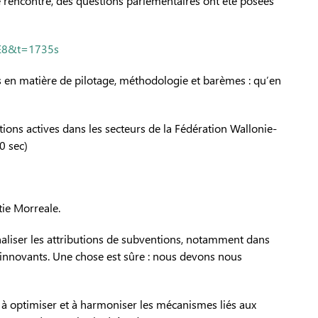
e rencontre, des questions parlementaires ont été posées
LE8&t=1735s
 en matière de pilotage, méthodologie et barèmes : qu’en
ions actives dans les secteurs de la Fédération Wallonie-
0 sec)
tie Morreale.
naliser les attributions de subventions, notamment dans
s innovants. Une chose est sûre : nous devons nous
t à optimiser et à harmoniser les mécanismes liés aux