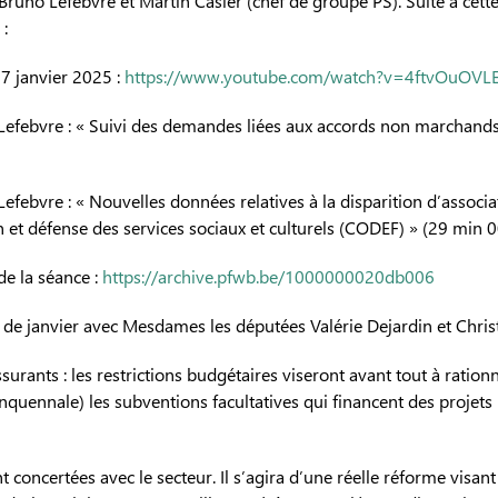
Bruno Lefebvre et Martin Casier (chef de groupe PS). Suite à cett
:
7 janvier 2025 :
https://www.youtube.com/watch?v=4ftvOuOV
efebvre : « Suivi des demandes liées aux accords non marchands
ebvre : « Nouvelles données relatives à la disparition d’associat
n et défense des services sociaux et culturels (CODEF) » (29 min 0
de la séance :
https://archive.pfwb.be/1000000020db006
de janvier avec Mesdames les députées Valérie Dejardin et Chris
ants : les restrictions budgétaires viseront avant tout à ration
inquennale) les subventions facultatives qui financent des projet
 concertées avec le secteur. Il s’agira d’une réelle réforme visan