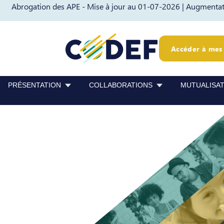
Abrogation des APE - Mise à jour au 01-07-2026 |
Augmentati
Passer au contenu
Passer au pied de page
Accéder à mes 
PRÉSENTATION
COLLABORATIONS
MUTUALISA