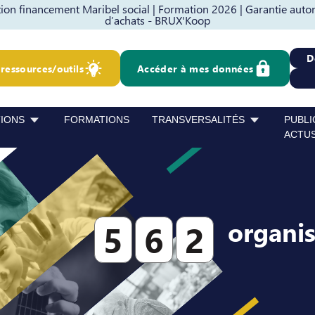
on financement Maribel social |
Formation 2026 |
Garantie auto
d’achats - BRUX'Koop
D
ressources/outils
Accéder à mes données
TIONS
FORMATIONS
TRANSVERSALITÉS
PUBLI
ACTU
organi
5
6
2