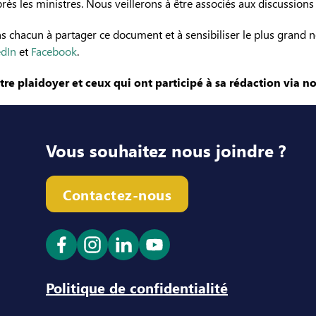
près les ministres. Nous veillerons à être associés aux discussions
s chacun à partager ce document et à sensibiliser le plus grand 
edIn
et
Facebook
.
e plaidoyer et ceux qui ont participé à sa rédaction via no
Vous souhaitez nous joindre ?
Contactez-nous
Ouvrir le lien dans un nouvel onglet
Ouvrir le lien dans un nouvel ong
Ouvrir le lien dans un nouve
Ouvrir le lien dans un n
Politique de confidentialité