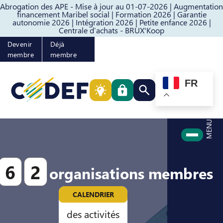
Abrogation des APE - Mise à jour au 01-07-2026 |
Augmentation
Passer au contenu
Passer au pied de page
financement Maribel social |
Formation 2026 |
Garantie
autonomie 2026 |
Intégration 2026 |
Petite enfance 2026 |
Centrale d’achats - BRUX'Koop
Devenir
Déjà
membre
membre
FR
Rechercher quelque cho
MENU
6
2
organisations membres
CALENDRIER
des activités