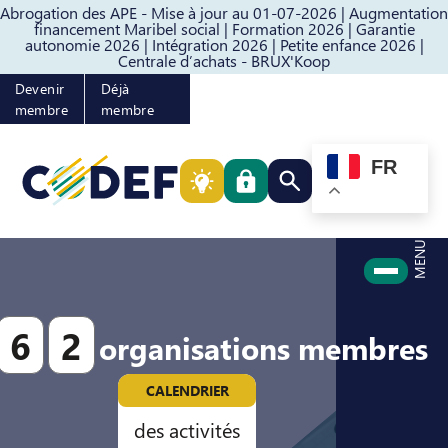
Abrogation des APE - Mise à jour au 01-07-2026 |
Augmentation
Passer au contenu
Passer au pied de page
financement Maribel social |
Formation 2026 |
Garantie
autonomie 2026 |
Intégration 2026 |
Petite enfance 2026 |
Centrale d’achats - BRUX'Koop
Devenir
Déjà
membre
membre
FR
Rechercher quelque cho
MENU
6
2
organisations membres
CALENDRIER
des activités