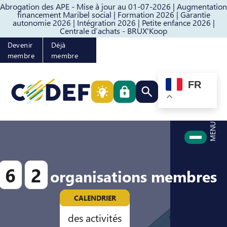
Abrogation des APE - Mise à jour au 01-07-2026 |
Augmentation
Passer au contenu
Passer au pied de page
financement Maribel social |
Formation 2026 |
Garantie
autonomie 2026 |
Intégration 2026 |
Petite enfance 2026 |
Centrale d’achats - BRUX'Koop
Devenir
Déjà
membre
membre
FR
Rechercher quelque cho
MENU
6
2
organisations membres
CALENDRIER
des activités