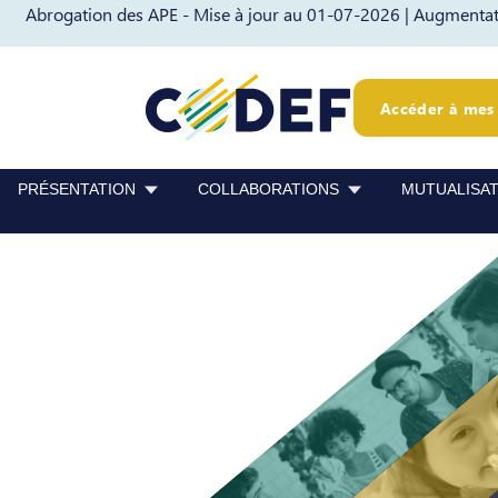
Abrogation des APE - Mise à jour au 01-07-2026 |
Augmentati
Passer au contenu
Passer au pied de page
Accéder à mes 
PRÉSENTATION
COLLABORATIONS
MUTUALISA