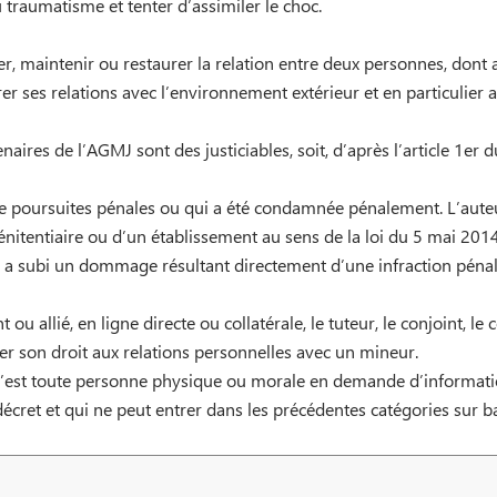
 traumatisme et tenter d’assimiler le choc.
, maintenir ou restaurer la relation entre deux personnes, dont a
rer ses relations avec l’environnement extérieur et en particulier
naires de l’AGMJ sont des justiciables, soit, d’après l’article 1er 
t de poursuites pénales ou qui a été condamnée pénalement. L’aute
énitentiaire ou d’un établissement au sens de la loi du 5 mai 2014
i a subi un dommage résultant directement d’une infraction pénale
t ou allié, en ligne directe ou collatérale, le tuteur, le conjoint, l
er son droit aux relations personnelles avec un mineur.
C’est toute personne physique ou morale en demande d’information
 décret et qui ne peut entrer dans les précédentes catégories sur b