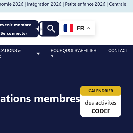
nomie 2026 |
Intégration 2026 |
Petite enfance 2026 |
Centrale
Recherche
evenir membre
FR
Lancer la recherche
Se connecter
CATIONS &
POURQUOI S’AFFILIER
CONTACT
S
?
CALENDRIER
sations membres
des activités
CODEF