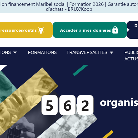
on financement Maribel social |
Formation 2026 |
Garantie auto
d’achats - BRUX'Koop
D
ressources/outils
Accéder à mes données
TIONS
FORMATIONS
TRANSVERSALITÉS
PUBLI
ACTU
organi
5
6
2