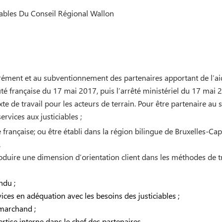
iciables Du Conseil Régional Wallon
’agrément et au subventionnement des partenaires apportant de l’
 française du 17 mai 2017, puis l’arrêté ministériel du 17 mai 2
de travail pour les acteurs de terrain. Pour être partenaire au sen
rvices aux justiciables ;
e française; ou être établi dans la région bilingue de Bruxelles-C
.
oduire une dimension d’orientation client dans les méthodes de t
ndu ;
vices en adéquation avec les besoins des justiciables ;
 marchand ;
ertise interne dans le chef des partenaires.