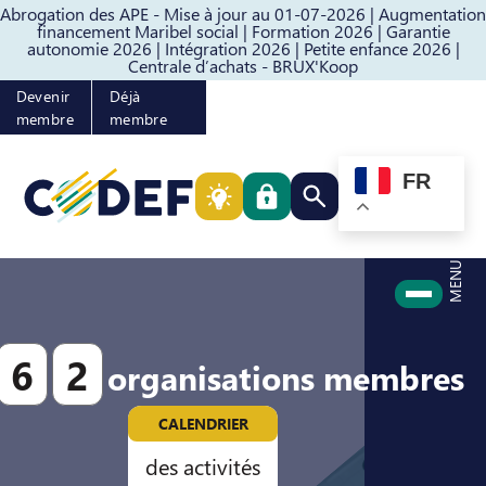
Abrogation des APE - Mise à jour au 01-07-2026 |
Augmentation
Passer au contenu
Passer au pied de page
financement Maribel social |
Formation 2026 |
Garantie
autonomie 2026 |
Intégration 2026 |
Petite enfance 2026 |
Centrale d’achats - BRUX'Koop
Devenir
Déjà
membre
membre
FR
Rechercher quelque cho
MENU
6
2
organisations membres
CALENDRIER
des activités