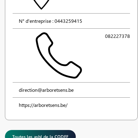
N° d'entreprise : 0443259415
082227378
direction@arboretsens.be
https://arboretsens.be/
Toutes les asbl de la CODEF