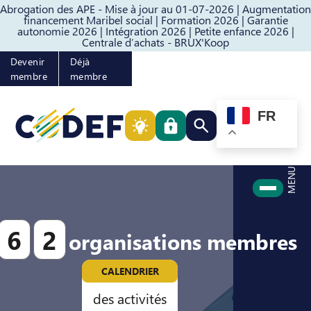
Abrogation des APE - Mise à jour au 01-07-2026 |
Augmentation
Passer au contenu
Passer au pied de page
financement Maribel social |
Formation 2026 |
Garantie
autonomie 2026 |
Intégration 2026 |
Petite enfance 2026 |
Centrale d’achats - BRUX'Koop
Devenir
Déjà
membre
membre
FR
Rechercher quelque cho
MENU
6
2
organisations membres
CALENDRIER
des activités