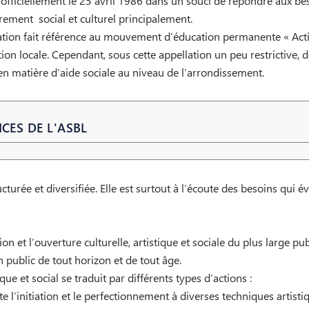
e officiellement le 25 avril 1986 dans un souci de répondre aux b
rement social et culturel principalement.
tion fait référence au mouvement d’éducation permanente « Action
tion locale. Cependant, sous cette appellation un peu restrictive, 
 en matière d’aide sociale au niveau de l’arrondissement.
CES DE L'ASBL
ucturée et diversifiée. Elle est surtout à l’écoute des besoins qui
on et l’ouverture culturelle, artistique et sociale du plus large pub
 un public de tout horizon et de tout âge.
que et social se traduit par différents types d’actions :
 l’initiation et le perfectionnement à diverses techniques artistiqu