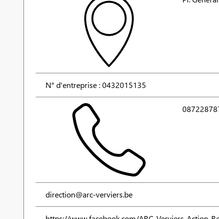
N° d'entreprise : 0432015135
08722878
direction@arc-verviers.be
https://www.facebook.com/ARC-Verviers-Action-R