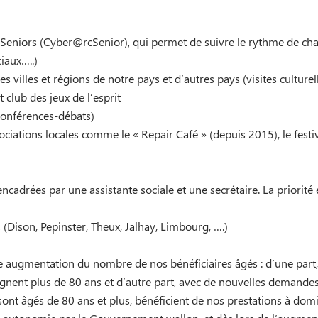
r Seniors (Cyber@rcSenior), qui permet de suivre le rythme de chac
iaux…..)
s villes et régions de notre pays et d’autres pays (visites culture
t club des jeux de l’esprit
conférences-débats)
ciations locales comme le « Repair Café » (depuis 2015), le festiv
adrées par une assistante sociale et une secrétaire. La priorité
(Dison, Pepinster, Theux, Jalhay, Limbourg, ….)
augmentation du nombre de nos bénéficiaires âgés : d’une part, av
teignent plus de 80 ans et d’autre part, avec de nouvelles demande
ont âgés de 80 ans et plus, bénéficient de nos prestations à domic