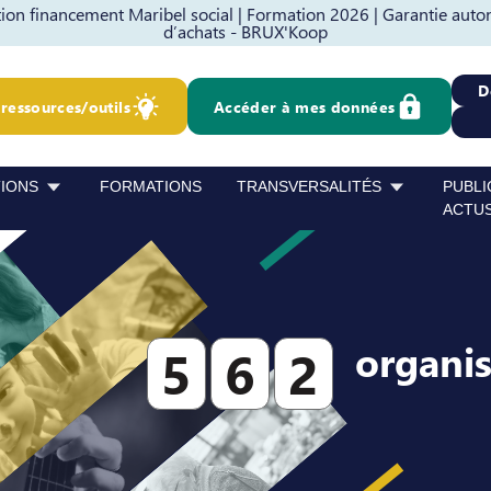
on financement Maribel social |
Formation 2026 |
Garantie auto
d’achats - BRUX'Koop
D
ressources/outils
Accéder à mes données
TIONS
FORMATIONS
TRANSVERSALITÉS
PUBLI
ACTU
organi
5
6
2