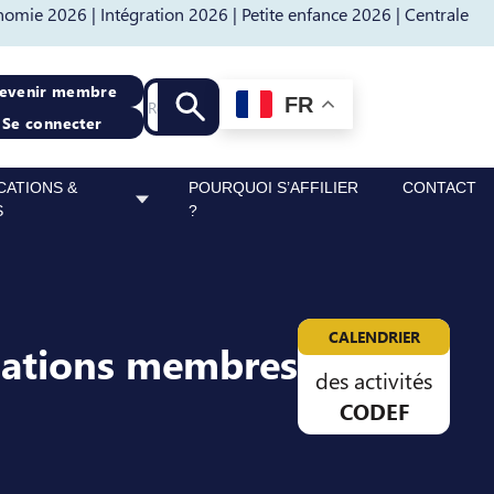
nomie 2026 |
Intégration 2026 |
Petite enfance 2026 |
Centrale
Recherche
evenir membre
FR
Lancer la recherche
Se connecter
CATIONS &
POURQUOI S’AFFILIER
CONTACT
S
?
CALENDRIER
sations membres
des activités
CODEF