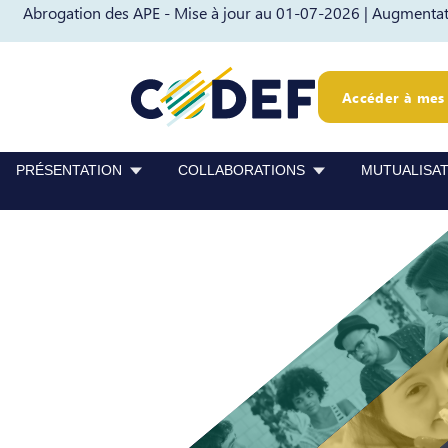
Abrogation des APE - Mise à jour au 01-07-2026 |
Augmentati
Passer au contenu
Passer au pied de page
Accéder à mes 
PRÉSENTATION
COLLABORATIONS
MUTUALISA