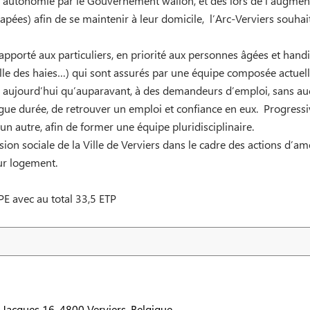
ce autonomie par le Gouvernement wallon, et dès lors de l’augme
ées) afin de se maintenir à leur domicile, l’Arc-Verviers souhait
 apporté aux particuliers, en priorité aux personnes âgées et hand
taille des haies…) qui sont assurés par une équipe composée actue
e aujourd’hui qu’auparavant, à des demandeurs d’emploi, sans au
ue durée, de retrouver un emploi et confiance en eux. Progressiv
 autre, afin de former une équipe pluridisciplinaire.
sion sociale de la Ville de Verviers dans le cadre des actions d’a
ur logement.
PE avec au total 33,5 ETP
l Jacques 16, 4800 Verviers, Belgique