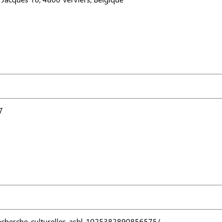
7
echerche-culturelles-asbl-1025382890856575/